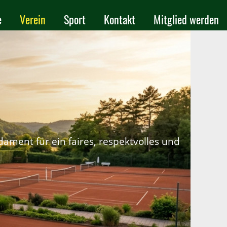
e
Verein
Sport
Kontakt
Mitglied werden
ament für ein faires, respektvolles und