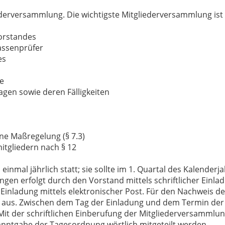
ederversammlung. Die wichtigste Mitgliederversammlung ist
orstandes
assenprüfer
es
se
agen sowie deren Fälligkeiten
ne Maßregelung (§ 7.3)
tgliedern nach § 12
nmal jährlich statt; sie sollte im 1. Quartal des Kalende
en erfolgt durch den Vorstand mittels schriftlicher Einlad
inladung mittels elektronischer Post. Für den Nachweis de
ng aus. Zwischen dem Tag der Einladung und dem Termin de
it der schriftlichen Einberufung der Mitgliederversammlung
nntgabe der Tagesordnung wörtlich mitgeteilt werden.