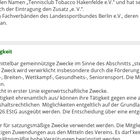
en Namen „Tennisclub Tobacco Hakenfelde e.V.“ und hat seine
h der Eintragung den Zusatz „e. V.“.
den Fachverbänden des Landessportbundes Berlin e.V., dere
 an.
gkeit
nmittelbar gemeinnützige Zwecke im Sinne des Abschnitts „
Zweck wird verwirklicht insbesondere durch die Förderung
-, Breiten-, Wettkampf-, Gesundheits-, Seniorensport. Die M
en.
nicht in erster Linie eigenwirtschaftliche Zwecke.
ätigkeit ehrenamtlich aus/ können ihre Tätigkeit gegen ei
ltsrechtlichen Möglichkeiten entgeltlich auf der Grundla
 EStG ausgeübt werden. Die Entscheidung über eine entgeltl
nur für satzungsmäßige Zwecke verwendet werden. Die Mitgli
nstigen Zuwendungen aus den Mitteln des Vereins. Es darf k
rhältnismäßig hohe Vergütungen begünstigt werden.