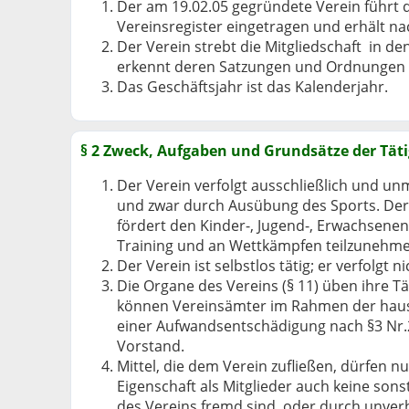
Der am 19.02.05 gegründete Verein führt d
Vereinsregister eingetragen und erhält nac
Der Verein strebt die Mitgliedschaft in 
erkennt deren Satzungen und Ordnungen
Das Geschäftsjahr ist das Kalenderjahr.
§ 2 Zweck, Aufgaben und Grundsätze der Täti
Der Verein verfolgt ausschließlich und u
und zwar durch Ausübung des Sports. Der 
fördert den Kinder-, Jugend-, Erwachsenen
Training und an Wettkämpfen teilzunehm
Der Verein ist selbstlos tätig; er verfolgt 
Die Organe des Vereins (§ 11) üben ihre T
können Vereinsämter im Rahmen der hausha
einer Aufwandsentschädigung nach §3 Nr.26
Vorstand.
Mittel, die dem Verein zufließen, dürfen 
Eigenschaft als Mitglieder auch keine so
des Vereins fremd sind, oder durch unve