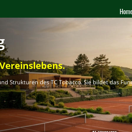
Hom
g
Vereinslebens.
nd Strukturen des TC Tobacco. Sie bildet das Fund