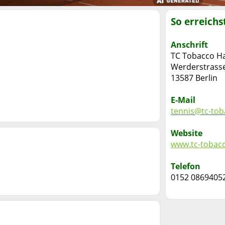
So erreichs
Anschrift
TC Tobacco Ha
Werderstrass
13587 Berlin
E-Mail
tennis@tc-tob
Website
www.tc-tobac
Telefon
0152 0869405