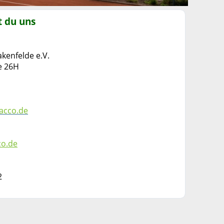
t du uns
kenfelde e.V.
e 26H
acco.de
co.de
2